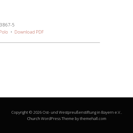
-3867-5
Polo
•
Download PDF
Copyright © 2026 Ost- und Westpreußenstiftung in Bayern e.V..
Church
WordPress Theme by themehall.com