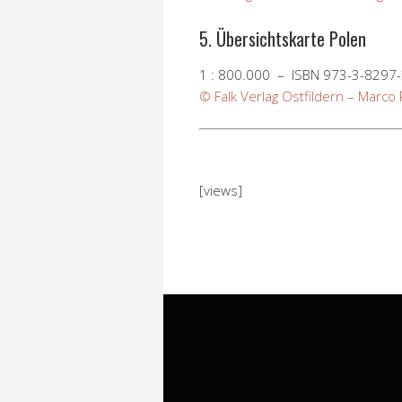
5. Übersichtskarte Polen
1 : 800.000 – ISBN 973-3-8297
© Falk Verlag Ostfildern – Marco 
[views]