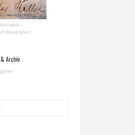
 Max Halbe -
ich Maria Aders
 & Archiv
egorien