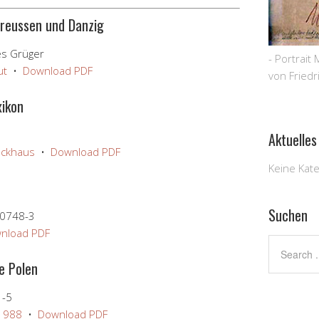
preussen und Danzig
es Grüger
- Portrait
ut
•
Download PDF
von Friedr
xikon
Aktuelles
rockhaus
•
Download PDF
Keine Kat
Suchen
-0748-3
nload PDF
e Polen
1-5
 1988
•
Download PDF