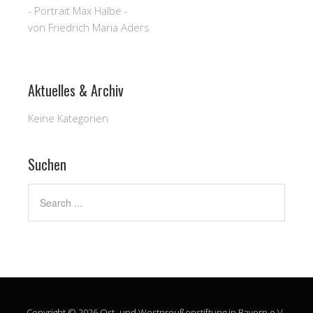
- Portrait Max Halbe -
von Friedrich Maria Aders
Aktuelles & Archiv
Keine Kategorien
Suchen
Copyright © 2026 Ost- und Westpreußenstiftung in Bayern e.V..