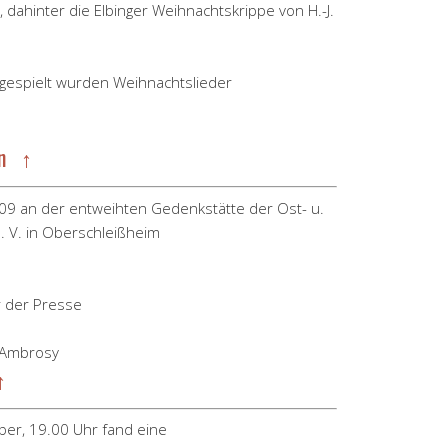
 dahinter die Elbinger Weihnachtskrippe von H.-J.
 gespielt wurden Weihnachtslieder
en ↑
09 an der entweihten Gedenkstätte der Ost- u.
. V. in Oberschleißheim
r der Presse
 Ambrosy
↑
er, 19.00 Uhr fand eine