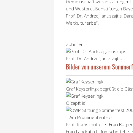
Gemeinschaftsveranstaltung mi
und Westpreußenstiftungin Bayern
Prof. Dr. Andrzej Januszajtis, Dan
Weltkulturerbe“.
Zuhörer
Prof. Dr. Andrzej Januszajtis
Bilder von unserem Sommer
Graf Keyserlingk begrüßt die Gäs
O´zapft is´
– Am Prominententisch –
Prof. Rumschöttel • Frau Bürger
Frau Landrätin J. Rumschöttel • 