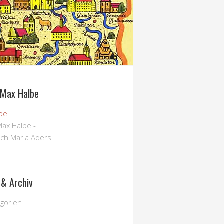
 Max Halbe
 Max Halbe -
ich Maria Aders
 & Archiv
egorien