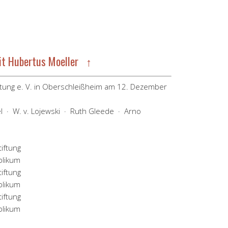
it Hubertus Moeller ↑
tung e. V. in Oberschleißheim am 12. Dezember
l · W. v. Lojewski · Ruth Gleede · Arno
blikum
blikum
blikum