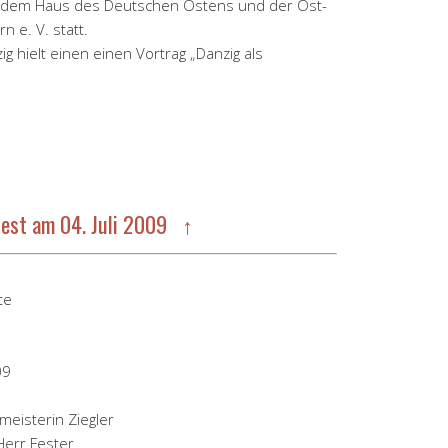
t dem Haus des Deutschen Ostens und der Ost-
 e. V. statt.
zig hielt einen einen Vortrag „Danzig als
fest am 04. Juli 2009 ↑
te
meisterin Ziegler
Herr Fester