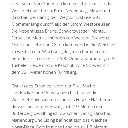
viele Seen. Von Südosten kommend, bahnt sich die
Weichsel über Thorn, Kulm, Neuenburg, Mewe und
Dirschau bei Danzig den Weg zur Ostsee. 232
Kilometer lang durchfließt der Strom Westpreußen.
Die Nebenflüsse Brahe, Schwarzwasser, Montau,
Ferse und Mottlau münden von Westen, Drewenz,
Ossa und Liebe von Osten kommend in die Weichsel.
Im westlich der Weichsel gelegenen Pommerellen
befinden sich die einst 2500 Quadratkilometer große
Tucheler Heide und die Kaschubische Schweiz mit
dem 331 Meter hohen Turmberg.
Östlich des Stromes reicht der Preußische
Landrücken und Pomesanien bis fast an die
Weichsel, Pogesanien bis an das Frische Haff heran,
dessen höchste Erhebung mit 197 Metern der
Butterberg bei Elbing ist. Zwischen Danzig, Dirschau,
Marienburg und Elbing befindet sich das Weichsel-
Nogat-Delta. Dort liegt das Land bis zu 1,8 Metern